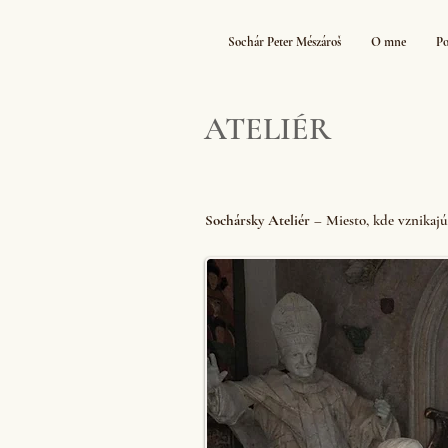
Sochár Peter Mészároš
O mne
Po
ATELIÉR
Sochársky Ateliér
– Miesto, kde vznikajú