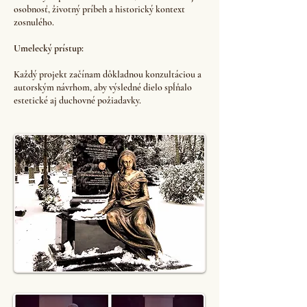
osobnosť, životný príbeh a historický kontext
zosnulého.
Umelecký prístup:
Každý projekt začínam dôkladnou konzultáciou a
autorským návrhom, aby výsledné dielo spĺňalo
estetické aj duchovné požiadavky.