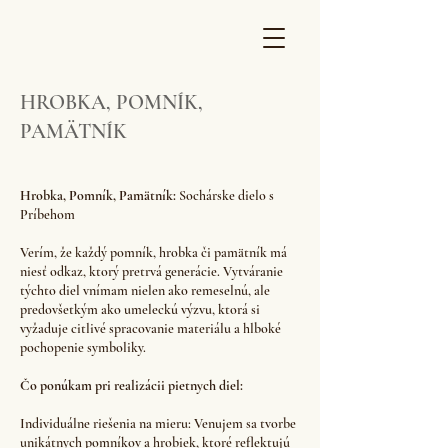
HROBKA, POMNÍK,
PAMÄTNÍK
Hrobka, Pomník, Pamätník:
Sochárske dielo s
Príbehom
Verím, že každý pomník, hrobka či pamätník má
niesť odkaz, ktorý pretrvá generácie. Vytváranie
týchto diel vnímam nielen ako remeselnú, ale
predovšetkým ako umeleckú výzvu, ktorá si
vyžaduje citlivé spracovanie materiálu a hlboké
pochopenie symboliky.
Čo ponúkam pri realizácii pietnych diel:
Individuálne riešenia na mieru: Venujem sa tvorbe
unikátnych pomníkov a hrobiek, ktoré reflektujú