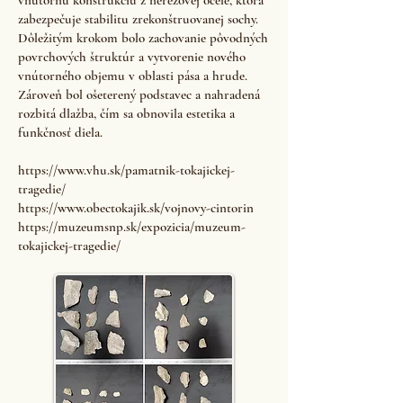
vnútornú konštrukciu z nerezovej ocele, ktorá
zabezpečuje stabilitu zrekonštruovanej sochy.
Dôležitým krokom bolo zachovanie pôvodných
povrchových štruktúr a vytvorenie nového
vnútorného objemu v oblasti pása a hrude.
Zároveň bol ošeterený podstavec a nahradená
rozbitá dlažba, čím sa obnovila estetika a
funkčnosť diela.
https://www.vhu.sk/pamatnik-tokajickej-
tragedie/
https://www.obectokajik.sk/vojnovy-cintorin
https://muzeumsnp.sk/expozicia/muzeum-
tokajickej-tragedie/