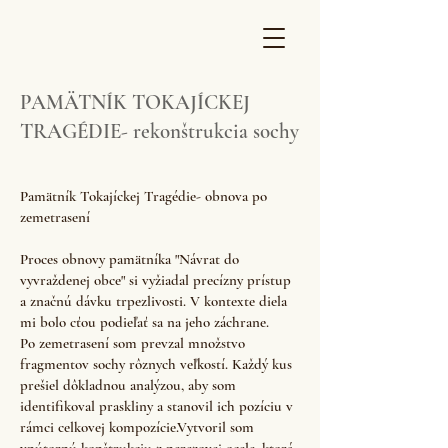
PAMÄTNÍK TOKAJÍCKEJ
TRAGÉDIE- rekonštrukcia sochy
​Pamätník Tokajíckej Tragédie- obnova po
zemetrasení
Proces obnovy pamätníka "Návrat do
vyvraždenej obce" si vyžiadal precízny prístup
a značnú dávku trpezlivosti. V kontexte diela
mi bolo cťou podieľať sa na jeho záchrane.
Po zemetrasení som prevzal množstvo
fragmentov sochy rôznych veľkostí. Každý kus
prešiel dôkladnou analýzou, aby som
identifikoval praskliny a stanovil ich pozíciu v
rámci celkovej kompozície.Vytvoril som