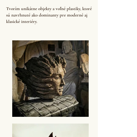
Tvorím unikátne objekty a voľné plastiky, ktoré
sú navrhnuté ako dominanty pre moderné aj
klasické interiéry.