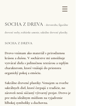
SOCHA Z DREVA
- drevorezba, figurálne
drevené sochy, rezbárske umenie, sakrálne drevené plastiky.
SOCHA Z DREVA
Drevo vnímam ako materiál s prirodzenou
krásou a dušou. V sochárstve mi umožňuje
vytvárať diela s jedinečnou textúrou a teplým
charakterom, ktoré vnášajú do priestoru
organický pokoj a emóciu.
Sakrálne drevené plastiky: Venujem sa tvorbe
sakrálnych diel, ktoré čerpajú z tradície, no
zároveň nesú súčasný výtvarný prejav. Drevo je
pre mňa ideálnym médiom na vyjadrenie
hlbokej symboliky a duchovna.